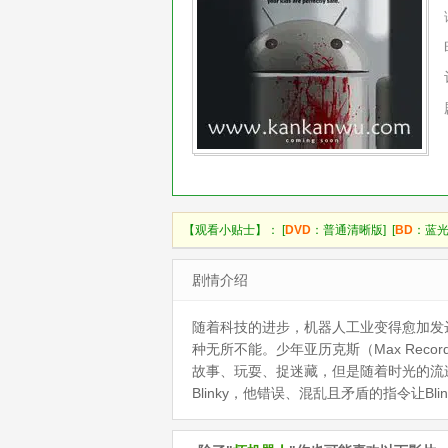
【观看小贴士】： [
DVD
：普通清晰版] [
BD
：蓝光
剧情介绍
随着科技的进步，机器人工业变得愈加发达
种无所不能。少年亚历克斯（Max Reco
故事、玩耍、捉迷藏，但是随着时光的流
Blinky，他错误、混乱且矛盾的指令让B