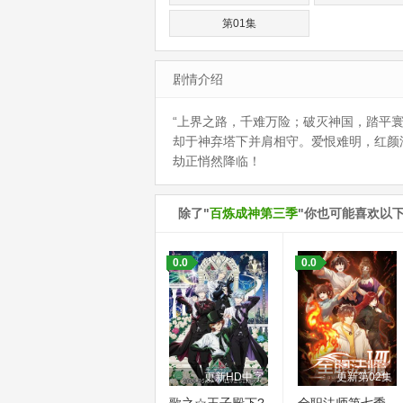
第01集
剧情介绍
“上界之路，千难万险；破灭神国，踏平
却于神弃塔下并肩相守。爱恨难明，红颜
劫正悄然降临！
除了"
百炼成神第三季
"你也可能喜欢以
0.0
0.0
更新HD中字
更新第02集