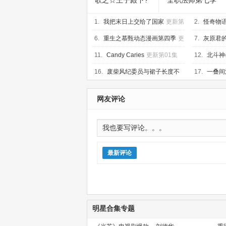
歌之☆王子殿下?
全职法师第七季
TABOO NIGHT
1.
XXXX剧场版
我把末日上交给了国家
更新第
2.
怪奇物语
17集
第10集
6.
重生之慕甄动态漫画第四季
更
7.
灰原君
新第20集
07集
11.
Candy Caries
更新第01集
12.
北斗神
16.
废柴风纪委员与裙子长度不
17.
一叠间
合规的JK的故事
更新第06集
新第06集
网友评论
最新评论
明星合集专题