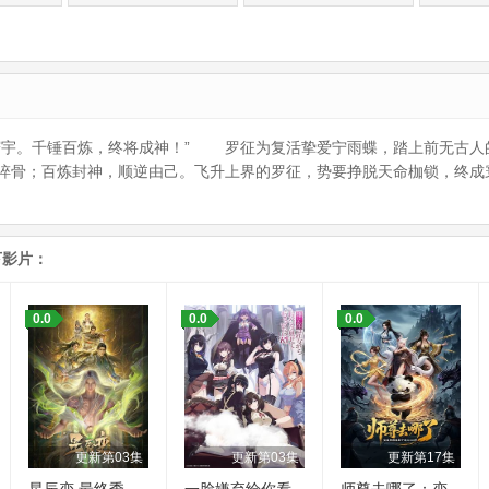
寰宇。千锤百炼，终将成神！” 罗征为复活挚爱宁雨蝶，踏上前无古人
淬骨；百炼封神，顺逆由己。飞升上界的罗征，势要挣脱天命枷锁，终成
下影片：
0.0
0.0
0.0
更新第03集
更新第03集
更新第17集