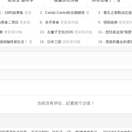
星辰变 最终季
一脸嫌弃给你看
师尊去哪了：变
胖次第三季
成神兽被五个徒
：1985故事集
更新
3.
Candy Caries蛀在糖糖里
更
儿rua秃
4.
重生之慕甄动态漫
新第05集
新第40集
的青春二周目
更新第
8.
杀手青春
更新第06集
9.
弱弱老师
更新第0
拳
更新第08集
13.
左撇子艾伦2026
更新第06集
14.
想结束这场“我爱
更新第05集
漫画咖啡屋生活！
更
18.
日本三国
更新第08集
19.
黑猫和魔女的课
集
当前没有评论，赶紧抢个沙发！