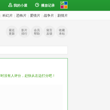
我的小屋
播放记录
科幻片
恐怖片
爱情片
战争片
剧情片
|
|
|
|
|
最近
影片
会员
留言
收藏
更新
排行
帮助
反馈
本站
暂时没有人评分，赶快从左边打分吧！