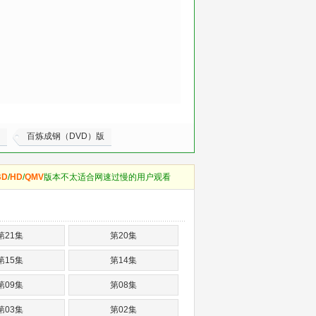
百炼成钢（DVD）版
BD
/
HD
/
QMV
版本不太适合网速过慢的用户观看
第21集
第20集
第15集
第14集
第09集
第08集
第03集
第02集