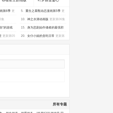
吞噬星空剧场版
叶罗丽金鎏心
决战原始星
画第6季
更
5.
重生之慕甄动态漫画第5季
更
新第20集
6集
10.
神之水滴动画版
更新第06集
你”的游戏
15.
身为悲剧始作俑者的最强邪
恶BOSS女王为民竭心尽力。第
更
堂
更新第05
20.
女仆小姐的贪吃日常
更新第
新第06集
08集
所有专题