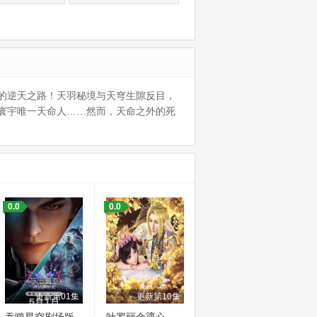
的逆天之路！天羽秘境与天穹生隙反目，
寰宇唯一天命人……然而，天命之外的死
0.0
0.0
更新第01集
更新第10集