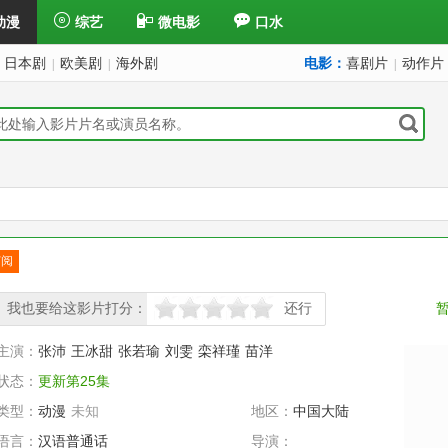
动漫
综艺
微电影
口水
日本剧
欧美剧
海外剧
电影：
喜剧片
动作片
|
|
|
订阅
已订
我也要给这影片打分：
还行
很差
较差
还行
推荐
力荐
主演：
张沛
王冰甜
张若瑜
刘雯
栾祥瑾
苗洋
状态：
更新第25集
类型：
动漫
未知
地区：
中国大陆
语言：
汉语普通话
导演：