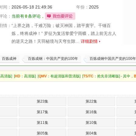
时间：
2026-05-18 21:49:36
年份：
2025
评论：
当前有
0
条评论，
剧情：
“上界之路，千难万险；破灭神国，踏平寰宇。千锤百
炼，终将成神！” 罗征为复活挚爱宁雨蝶，踏上前无古人
的逆天之路！天羽秘境与天穹生隙…
详细剧情
百炼成神
百炼成钢：中国共产党的100年
百炼成钢中国共产党的100年
高清版] [
HD
：高清版] [
QMV
：有超清版和普清版] [
TS/TC
：抢先非清晰版] - 其中，
第23集
第22集
第17集
第16集
第11集
第10集
第05集
第04集