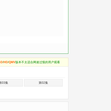
BD
/
HD
/
QMV
版本不太适合网速过慢的用户观看
第03集
第02集