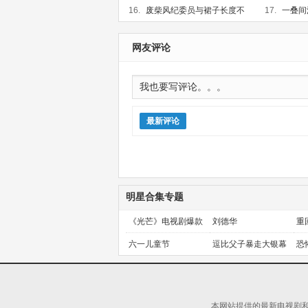
16.
废柴风纪委员与裙子长度不
17.
一叠间
合规的JK的故事
更新第06集
新第06集
网友评论
最新评论
明星合集专题
《光芒》电视剧爆款
刘德华
重
预定！
金
六一儿童节
逗比父子暴走大银幕
恐
本网站提供的最新电视剧和