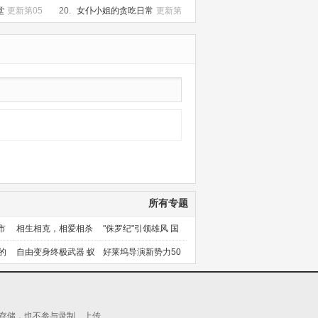
恶BOSS女王为民竭心尽力。第
更
堂
更新第05
20.
女仆小姐的贪吃日常
更新第
新第06集
08集
所有专题
市
相生相克，相爱相杀
"侏罗纪"引领雄风 国
产片下旬逆袭
的
自由变身终极武器 蚁
好莱坞导演新势力50
人能力使用者大盘点
人上篇
源存储，也不参与录制、上传