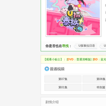
你是否也在
寻找
：
U探泰拉日语
【观看小贴士】： [
DVD
：普通清晰版] [
BD
：蓝光
第07集
第06集
第01集
特别篇
剧情介绍