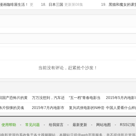
更新第05集
漫画咖啡屋生活！
更
18.
日本三国
更新第08集
19.
黑猫和魔女的课
集
当前没有评论，赶紧抢个沙发！
回国产恐怖片的黄
万万没想到，汽车还
“五一档”青春电影当
2015年5月内地影
时代
能干这个？
道
前瞻
怖片惊悚的灵魂
2015年7月内地影市
复兴武侠电影的N种尝
中国人爱看什么样
前瞻
试
喜剧？
使用帮助
-
常见问题
-
给我留言
-
最新更新
-
网站地图
-
RSS订阅
电影资源均系收集于各大视频网站，本网站只提供web页面服务，并不提供影片资