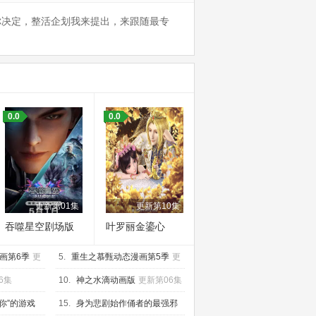
你决定，整活企划我来提出，来跟随最专
0.0
0.0
更新第01集
更新第10集
吞噬星空剧场版
叶罗丽金鎏心
决战原始星
画第6季
更
5.
重生之慕甄动态漫画第5季
更
新第20集
6集
10.
神之水滴动画版
更新第06集
你”的游戏
15.
身为悲剧始作俑者的最强邪