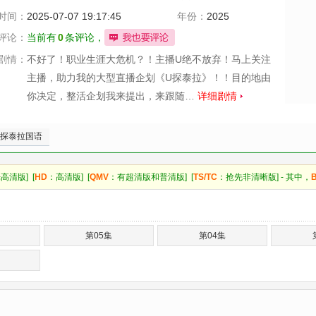
时间：
2025-07-07 19:17:45
年份：
2025
评论：
当前有
0
条评论，
剧情：
不好了！职业生涯大危机？！主播U绝不放弃！马上关注
主播，助力我的大型直播企划《U探泰拉》！！目的地由
你决定，整活企划我来提出，来跟随…
详细剧情
U探泰拉国语
高清版] [
HD
：高清版] [
QMV
：有超清版和普清版] [
TS/TC
：抢先非清晰版] - 其中，
第05集
第04集