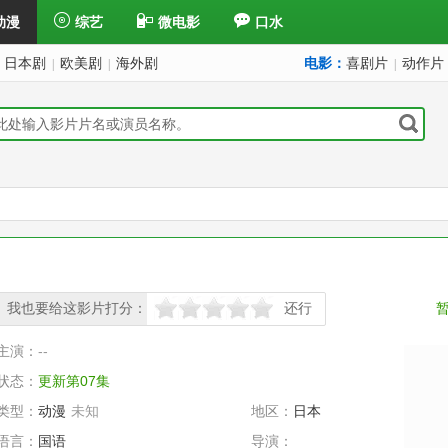
动漫
综艺
微电影
口水
日本剧
欧美剧
海外剧
电影：
喜剧片
动作片
|
|
|
我也要给这影片打分：
还行
很差
较差
还行
推荐
力荐
主演：
--
状态：
更新第07集
类型：
动漫
未知
地区：
日本
语言：
国语
导演：