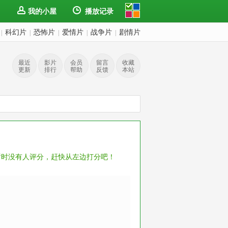
我的小屋
播放记录
科幻片
恐怖片
爱情片
战争片
剧情片
|
|
|
|
|
最近
影片
会员
留言
收藏
更新
排行
帮助
反馈
本站
暂时没有人评分，赶快从左边打分吧！