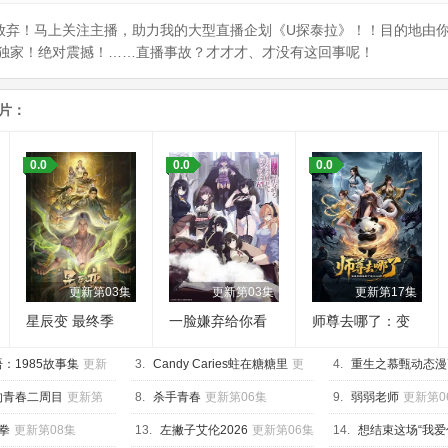
放弃！马上关注主播，助力我的大型直播企划《U探泰拉》！！目的地由
独家！绝对震撼！……直播事故？才才才、才没有这回事呢！
片：
0.0
0.0
0.0
更新第03集
更新第03集
更新第17集
星辰变 最终季
一脸嫌弃给你看
师尊去哪了：变
胖次第三季
成神兽被五个徒
：1985故事集
更新
3.
Candy Caries蛀在糖糖里
更
儿rua秃
4.
重生之慕甄动态漫
新第05集
新第40集
的青春二周目
更新第
8.
杀手青春
更新第06集
9.
弱弱老师
更新第0
拳
更新第08集
13.
左撇子艾伦2026
更新第06集
14.
想结束这场“我爱