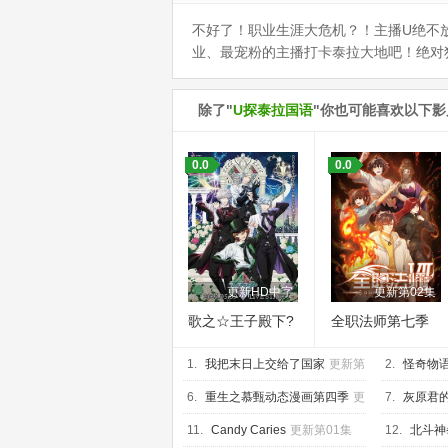
不好了！职业生涯大危机？！主播U绝不
业、最宠粉的主播打卡泰拉大地吧！绝对
除了"
U探泰拉国语
"你也可能喜欢以下影
0.0
0.0
更新HD中字
更新第02集
歌之☆王子殿下?
全职法师第七季
TABOO NIGHT
1.
XXXX剧场版
我把末日上交给了国家
更新第
2.
怪奇物语
17集
第10集
6.
重生之慕甄动态漫画第四季
更
7.
灰原君
新第20集
07集
11.
Candy Caries
更新第01集
12.
北斗神