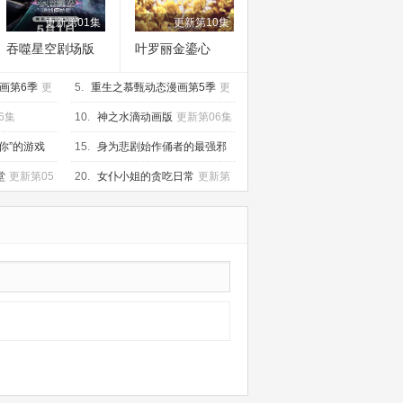
更新第01集
更新第10集
吞噬星空剧场版
叶罗丽金鎏心
决战原始星
画第6季
更
5.
重生之慕甄动态漫画第5季
更
新第20集
6集
10.
神之水滴动画版
更新第06集
你”的游戏
15.
身为悲剧始作俑者的最强邪
恶BOSS女王为民竭心尽力。第
更
堂
更新第05
20.
女仆小姐的贪吃日常
更新第
新第06集
08集