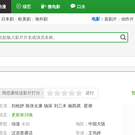
动漫
综艺
微电影
口水
日本剧
欧美剧
海外剧
电影：
喜剧片
动作片
|
|
|
我也要给这影片打分：
还行
很差
较差
还行
推荐
力荐
主演：
刘校妤
陈张太康
钱琛
刘三木
杨凯祺
星潮
状态：
更新第18集
类型：
动漫
未知
地区：
中国大陆
语言：
汉语普通话
导演：
王筠婷