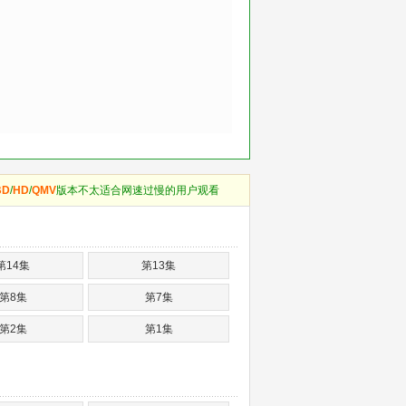
BD
/
HD
/
QMV
版本不太适合网速过慢的用户观看
第14集
第13集
第8集
第7集
第2集
第1集