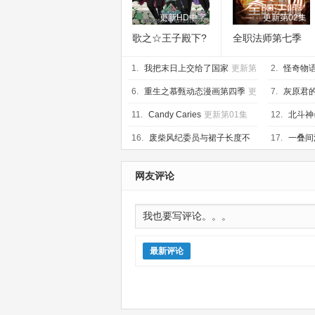
更新HD中字
更新第02集
歌之☆王子殿下?
全职法师第七季
TABOO NIGHT
1.
XXXX剧场版
我把末日上交给了国家
更新第
2.
怪奇物语
17集
第10集
6.
重生之慕甄动态漫画第四季
更
7.
灰原君
新第20集
07集
11.
Candy Caries
更新第01集
12.
北斗神
16.
废柴风纪委员与裙子长度不
17.
一叠间
合规的JK的故事
更新第06集
新第06集
网友评论
最新评论