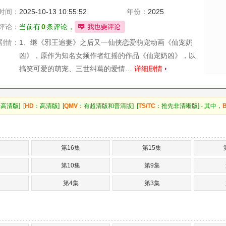
时间：
2025-10-13 10:55:52
年份：
2025
评论：
当前有
0
条评论，
剧情：
1、继《邪王追妻》之后又一仙侠恋爱萌宠动画《仙宠奶
凶》，原作为知名女频作者红摇的作品《仙宠奶凶》，以
搞笑可爱的萌宠、三世纠葛的爱情…
详细剧情
高清版] [
HD
：高清版] [
QMV
：有超清版和普清版] [
TS/TC
：抢先非清晰版] - 其中，
第16集
第15集
第10集
第9集
第4集
第3集