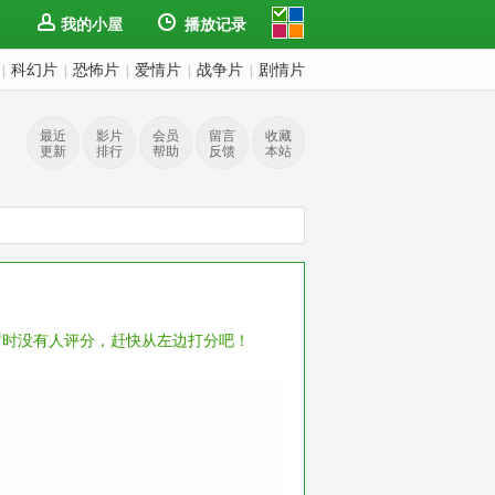
我的小屋
播放记录
科幻片
恐怖片
爱情片
战争片
剧情片
|
|
|
|
|
最近
影片
会员
留言
收藏
更新
排行
帮助
反馈
本站
暂时没有人评分，赶快从左边打分吧！