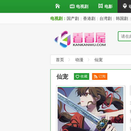
电视剧
电影
电视剧：
国产剧
香港剧
台湾剧
韩国剧
|
|
|
|
首页
动漫
仙宠
仙宠
收藏
订阅
已订
阅