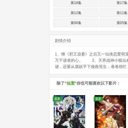
第18集
第17集
第12集
第11集
第06集
第05集
剧情介绍
1、继《邪王追妻》之后又一仙侠恋爱萌
万千读者的心。 2、天界战神小狐仙卷
谜，还要从蜃妖手下挽救苍生，卷卷很忙
除了"
仙宠
"你也可能喜欢以下影片：
0.0
0.0