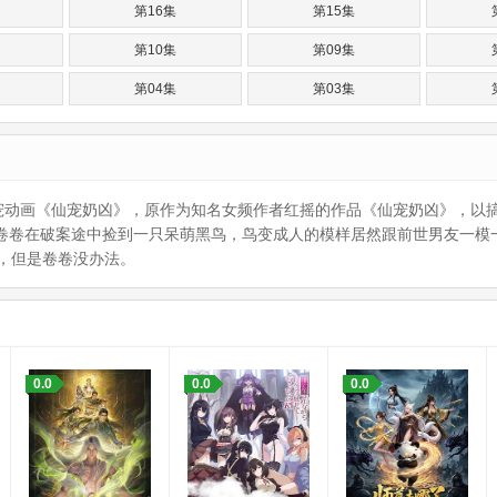
第16集
第15集
第10集
第09集
第04集
第03集
宠动画《仙宠奶凶》，原作为知名女频作者红摇的作品《仙宠奶凶》，以
卷在破案途中捡到一只呆萌黑鸟，鸟变成人的模样居然跟前世男友一模
，但是卷卷没办法。
0.0
0.0
0.0