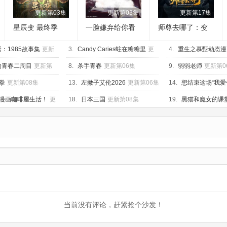
更新第03集
更新第03集
更新第17集
星辰变 最终季
一脸嫌弃给你看
师尊去哪了：变
胖次第三季
成神兽被五个徒
：1985故事集
更新
3.
Candy Caries蛀在糖糖里
更
儿rua秃
4.
重生之慕甄动态漫
新第05集
新第40集
的青春二周目
更新第
8.
杀手青春
更新第06集
9.
弱弱老师
更新第0
拳
更新第08集
13.
左撇子艾伦2026
更新第06集
14.
想结束这场“我爱
更新第05集
漫画咖啡屋生活！
更
18.
日本三国
更新第08集
19.
黑猫和魔女的课
集
当前没有评论，赶紧抢个沙发！