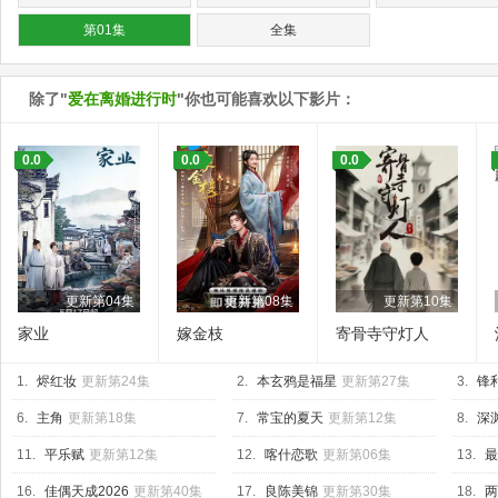
第01集
全集
除了"
爱在离婚进行时
"你也可能喜欢以下影片：
0.0
0.0
0.0
更新第04集
更新第08集
更新第10集
家业
嫁金枝
寄骨寺守灯人
1.
烬红妆
更新第24集
2.
本玄鸦是福星
更新第27集
3.
锋
6.
主角
更新第18集
7.
常宝的夏天
更新第12集
8.
深渊
11.
平乐赋
更新第12集
12.
喀什恋歌
更新第06集
13.
最
16.
佳偶天成2026
更新第40集
17.
良陈美锦
更新第30集
18.
两