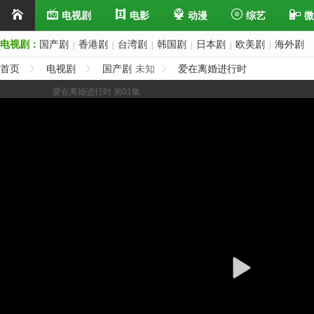
电视剧
电影
动漫
综艺
微
电视剧：
国产剧
香港剧
台湾剧
韩国剧
日本剧
欧美剧
海外剧
|
|
|
|
|
|
首页
电视剧
国产剧
未知
爱在离婚进行时
展开/缩进选集
爱在离婚进行时 第01集
上一集
下一集