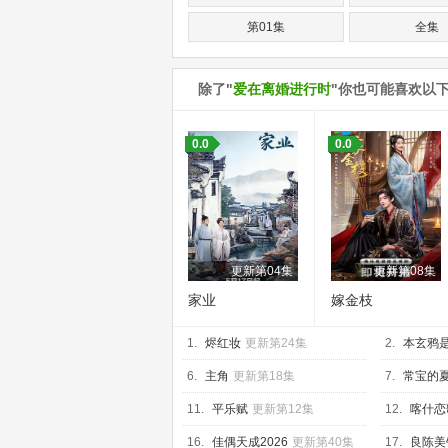
第01集
全集
除了"
爱在离婚进行时
"你也可能喜欢以
0.0
0.0
更新第04集
更新第08集
家业
嫁金枝
1.
烬红妆
更新第24集
2.
本玄鸦
6.
主角
更新第18集
7.
常宝的
11.
平乐赋
更新第12集
12.
喀什恋
16.
佳偶天成2026
更新第40集
17.
良陈美