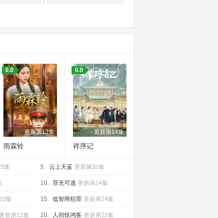
0.0
0.0
更新第13集
更新第14集
雨霖铃
祥序记
25集
5.
云上天蓝
更新第20集
集
10.
罪无可逃
更新第24集
20集
15.
低智商犯罪
更新第24集
更新第12集
20.
人间惊鸿客
更新第22集