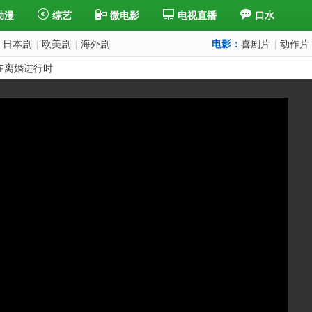
动漫
综艺
微电影
电视直播
口水
日本剧
欧美剧
海外剧
电影：
喜剧片
动作片
|
|
|
在离婚进行时
一集
下一集