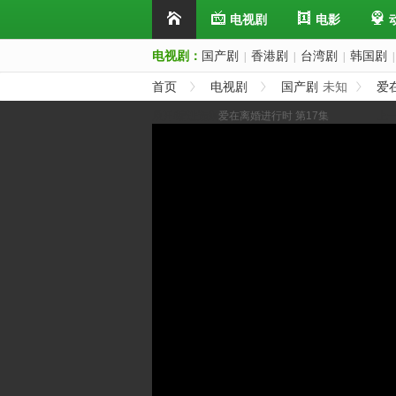
电视剧
电影
电视剧：
国产剧
香港剧
台湾剧
韩国剧
|
|
|
|
首页
电视剧
国产剧
未知
爱
展开/缩进选集
爱在离婚进行时 第17集
上