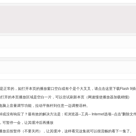
是正常的，如打开本页的播放窗口空白或有个是个大叉叉，请点击这里下载Flash 9插
，如打开的本页播放区域是空白一片，可以尝试刷新本页（网速慢使播放器加载稍慢)
电脑上音量调节功能，拉动平衡杆到任意一边调整语种。
没有响应了？最有效的解决方法是：IE浏览器--工具-- Internet选项--点击"删
，可暂停一会，让其缓冲后再播放
播放后按暂停（不要关闭），让其缓冲，这样看完这集就可以很流畅的看下一集了。