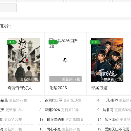
下影片：
0.0
0.0
0.0
更新第10集
更新第02集
更新第25集
寄骨寺守灯人
沦陷2026
罪案痕迹
是福星
更新第27集
3.
锋利的口琴
更新第16集
4.
一见·南侨
更新第
夏天
更新第12集
8.
深渊2026
更新第23集
9.
与君同
更新第02
歌
更新第06集
13.
最浪漫的事
更新第08集
14.
颜不由心
更新第
锦
更新第30集
18.
两心不疑
更新第24集
19.
爱如天山不化雪