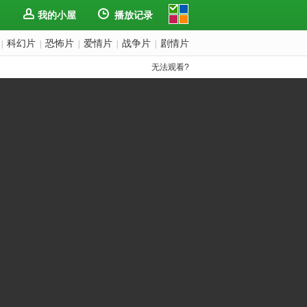
我的小屋
播放记录
科幻片
恐怖片
爱情片
战争片
剧情片
|
|
|
|
|
无法观看?