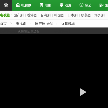
电视剧
电影
动漫
综艺
微
电视剧：
国产剧
香港剧
台湾剧
韩国剧
日本剧
欧美剧
海外剧
|
|
|
|
|
|
首页
电视剧
国产剧
未知
火舞倾城
展开/缩进选集
火舞倾城 第15集
上一集
下一集