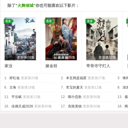
除了"
火舞倾城
"你也可能喜欢以下影片：
0.0
0.0
0.0
更新第06集
更新第08集
更新第10集
家业
嫁金枝
寄骨寺守灯人
1.
烬红妆
更新第24集
2.
本玄鸦是福星
更新第27集
3.
锋
6.
主角
更新第18集
7.
常宝的夏天
更新第12集
8.
深渊
11.
平乐赋
更新第12集
12.
喀什恋歌
更新第06集
13.
最
16.
佳偶天成2026
更新第40集
17.
良陈美锦
更新第30集
18.
两