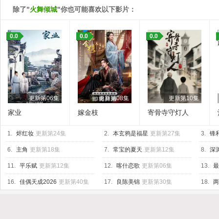
除了"
火舞倾城
"你也可能喜欢以下影片：
0.0
0.0
0.0
更新第06集
更新第08集
更新第10集
家业
嫁金枝
寄骨寺守灯人
1.
烬红妆
更新第24集
2.
本玄鸦是福星
更新第27集
3.
锋
6.
主角
更新第18集
7.
常宝的夏天
更新第12集
8.
深渊
11.
平乐赋
更新第12集
12.
喀什恋歌
更新第06集
13.
最
16.
佳偶天成2026
更新第40集
17.
良陈美锦
更新第30集
18.
两