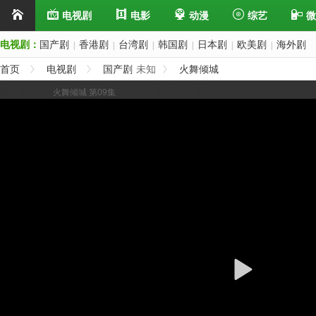
电视剧
电影
动漫
综艺
微
电视剧：
国产剧
香港剧
台湾剧
韩国剧
日本剧
欧美剧
海外剧
|
|
|
|
|
|
首页
电视剧
国产剧
未知
火舞倾城
展开/缩进选集
火舞倾城 第09集
上一集
下一集