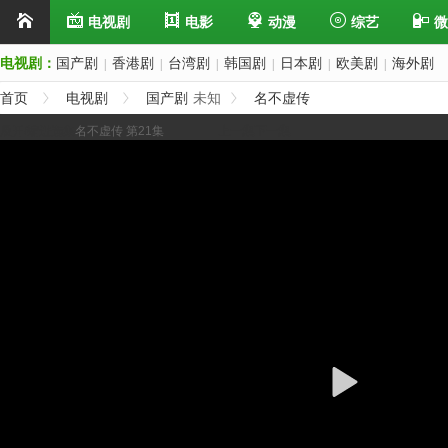
电视剧
电影
动漫
综艺
微
电视剧：
国产剧
香港剧
台湾剧
韩国剧
日本剧
欧美剧
海外剧
|
|
|
|
|
|
首页
电视剧
国产剧
未知
名不虚传
展开/缩进选集
名不虚传 第21集
上一集
下一集