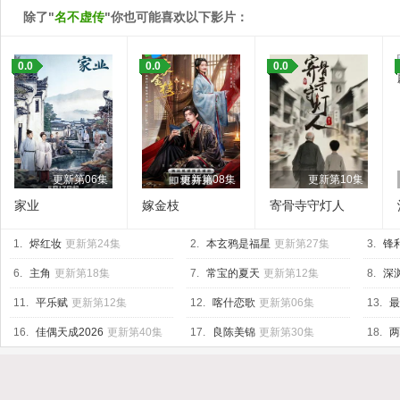
除了"
名不虚传
"你也可能喜欢以下影片：
0.0
0.0
0.0
更新第06集
更新第08集
更新第10集
家业
嫁金枝
寄骨寺守灯人
1.
烬红妆
更新第24集
2.
本玄鸦是福星
更新第27集
3.
锋
6.
主角
更新第18集
7.
常宝的夏天
更新第12集
8.
深渊
11.
平乐赋
更新第12集
12.
喀什恋歌
更新第06集
13.
最
16.
佳偶天成2026
更新第40集
17.
良陈美锦
更新第30集
18.
两