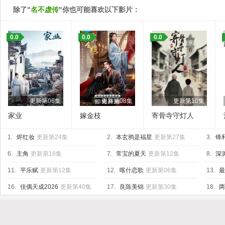
除了"
名不虚传
"你也可能喜欢以下影片：
0.0
0.0
0.0
更新第06集
更新第08集
更新第10集
家业
嫁金枝
寄骨寺守灯人
1.
烬红妆
更新第24集
2.
本玄鸦是福星
更新第27集
3.
锋
6.
主角
更新第18集
7.
常宝的夏天
更新第12集
8.
深渊
11.
平乐赋
更新第12集
12.
喀什恋歌
更新第06集
13.
最
16.
佳偶天成2026
更新第40集
17.
良陈美锦
更新第30集
18.
两