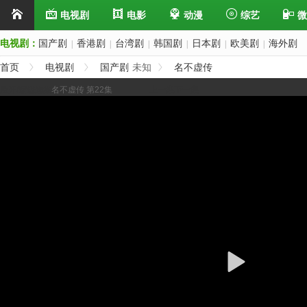
电视剧
电影
动漫
综艺
微
电视剧：
国产剧
香港剧
台湾剧
韩国剧
日本剧
欧美剧
海外剧
|
|
|
|
|
|
首页
电视剧
国产剧
未知
名不虚传
展开/缩进选集
名不虚传 第22集
上一集
下一集