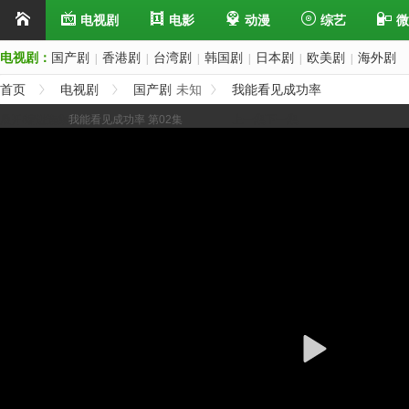
电视剧
电影
动漫
综艺
微
电视剧：
国产剧
香港剧
台湾剧
韩国剧
日本剧
欧美剧
海外剧
|
|
|
|
|
|
首页
电视剧
国产剧
未知
我能看见成功率
展开/缩进选集
我能看见成功率 第02集
上一集
下一集