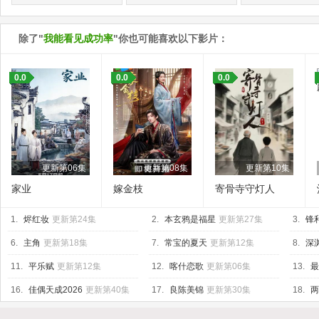
除了"
我能看见成功率
"你也可能喜欢以下影片：
0.0
0.0
0.0
更新第06集
更新第08集
更新第10集
家业
嫁金枝
寄骨寺守灯人
1.
烬红妆
更新第24集
2.
本玄鸦是福星
更新第27集
3.
锋
6.
主角
更新第18集
7.
常宝的夏天
更新第12集
8.
深渊
11.
平乐赋
更新第12集
12.
喀什恋歌
更新第06集
13.
最
16.
佳偶天成2026
更新第40集
17.
良陈美锦
更新第30集
18.
两