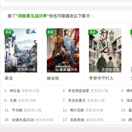
除了"
我能看见成功率
"你也可能喜欢以下影片：
0.0
0.0
0.0
更新第06集
更新第08集
更新第10集
家业
嫁金枝
寄骨寺守灯人
1.
烬红妆
更新第24集
2.
本玄鸦是福星
更新第27集
3.
锋
6.
主角
更新第18集
7.
常宝的夏天
更新第12集
8.
深渊
11.
平乐赋
更新第12集
12.
喀什恋歌
更新第06集
13.
最
16.
佳偶天成2026
更新第40集
17.
良陈美锦
更新第30集
18.
两