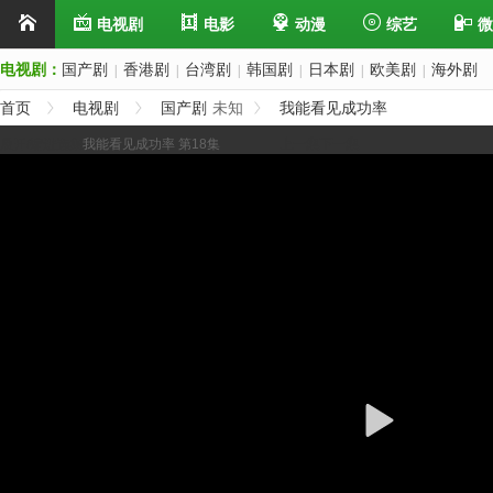
电视剧
电影
动漫
综艺
微
电视剧：
国产剧
香港剧
台湾剧
韩国剧
日本剧
欧美剧
海外剧
|
|
|
|
|
|
首页
电视剧
国产剧
未知
我能看见成功率
展开/缩进选集
我能看见成功率 第18集
上一集
下一集