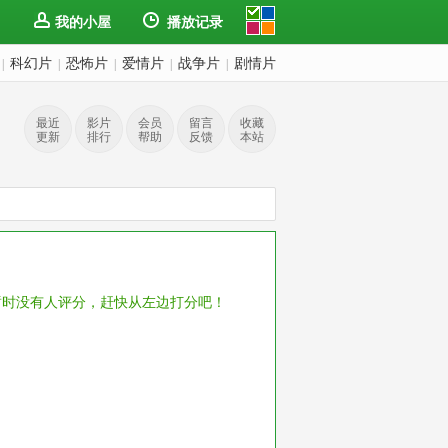
我的小屋
播放记录
科幻片
恐怖片
爱情片
战争片
剧情片
|
|
|
|
|
最近
影片
会员
留言
收藏
更新
排行
帮助
反馈
本站
暂时没有人评分，赶快从左边打分吧！