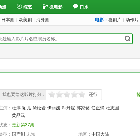
动漫
综艺
微电影
口水
日本剧
欧美剧
海外剧
电影：
喜剧片
动作片
|
|
|
我也要给这影片打分：
还行
很差
较差
还行
推荐
力荐
主演：
杜淳
颖儿
涂松岩
伊丽媛
种丹妮
郭家铭
任正斌
杜志国
黄品沅
状态：
更新第37集
类型：
国产剧
未知
地区：
中国大陆