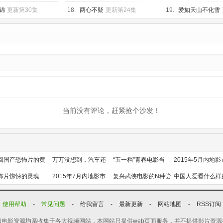
锦
更新第30集
18.
两心不疑
更新第24集
19.
爱如天山不化雪
当前没有评论，赶紧抢个沙发！
回国产恐怖片的黄
万万没想到，汽车还
“五一档”青春电影当
2015年5月内地影
时代
能干这个？
道
前瞻
怖片惊悚的灵魂
2015年7月内地影市
复兴武侠电影的N种尝
中国人爱看什么样
前瞻
试
喜剧？
使用帮助
-
常见问题
-
给我留言
-
最新更新
-
网站地图
-
RSS订阅
电影资源均系收集于各大视频网站，本网站只提供web页面服务，并不提供影片资