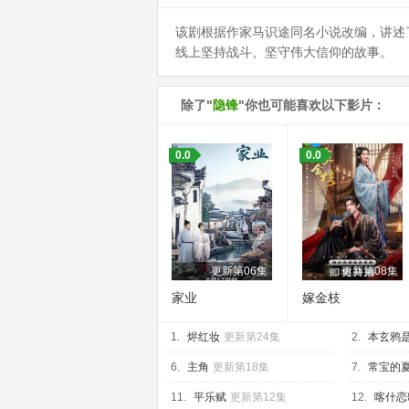
该剧根据作家马识途同名小说改编，讲述
线上坚持战斗、坚守伟大信仰的故事。
除了"
隐锋
"你也可能喜欢以下影片：
0.0
0.0
更新第06集
更新第08集
家业
嫁金枝
1.
烬红妆
更新第24集
2.
本玄鸦
6.
主角
更新第18集
7.
常宝的
11.
平乐赋
更新第12集
12.
喀什恋