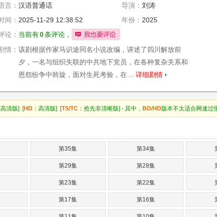
语言：
汉语普通话
导演：
刘涛
时间：
2025-11-29 12:38:52
年份：
2025
评论：
当前有
0
条评论，
剧情：
该剧根据作家马识途同名小说改编，讲述了四川解放前
夕，一名与组织失联的中共地下党员，在各种复杂关系和
恩怨纷争中斡旋，面对生死考验，在…
详细剧情
高清版] [
HD
：高清版] [
TS/TC
：抢先非清晰版] - 其中，
BD
/
HD
版本不太适合网速过
第35集
第34集
第29集
第28集
第23集
第22集
第17集
第16集
第11集
第10集