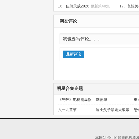
16.
佳偶天成2026
更新第40集
17.
良陈美
网友评论
最新评论
明星合集专题
《光芒》电视剧爆款
刘德华
重
预定！
金
六一儿童节
逗比父子暴走大银幕
恐
本网站提供的最新电视剧和