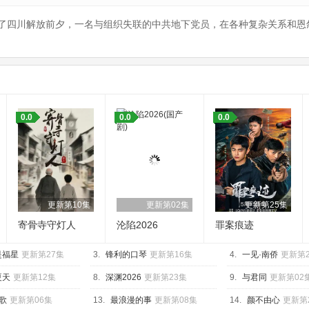
了四川解放前夕，一名与组织失联的中共地下党员，在各种复杂关系和恩
0.0
0.0
0.0
更新第10集
更新第02集
更新第25集
寄骨寺守灯人
沦陷2026
罪案痕迹
是福星
更新第27集
3.
锋利的口琴
更新第16集
4.
一见·南侨
更新第
夏天
更新第12集
8.
深渊2026
更新第23集
9.
与君同
更新第02
歌
更新第06集
13.
最浪漫的事
更新第08集
14.
颜不由心
更新第