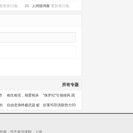
更新第12集
20.
人间惊鸿客
更新第22集
所有专题
市
相生相克，相爱相杀
"侏罗纪"引领雄风 国
产片下旬逆袭
的
自由变身终极武器 蚁
好莱坞导演新势力50
人能力使用者大盘点
人上篇
源存储，也不参与录制、上传