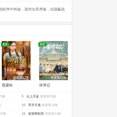
怨纷争中斡旋，面对生死考验，在隐蔽战
0.0
0.0
更新第13集
更新第14集
雨霖铃
祥序记
25集
5.
云上天蓝
更新第20集
集
10.
罪无可逃
更新第24集
20集
15.
低智商犯罪
更新第24集