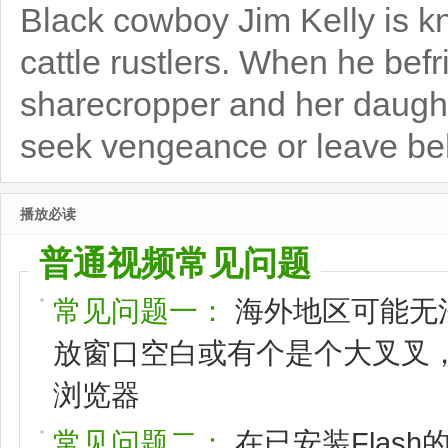
Black cowboy Jim Kelly is kno
cattle rustlers. When he bef
sharecropper and her daught
seek vengeance or leave behi
播放必读
普通视频常见问题
常见问题一：
海外地区可能无
放窗口空白或有个是个大叉叉，请
浏览器
常见问题二：
在已安装Flas