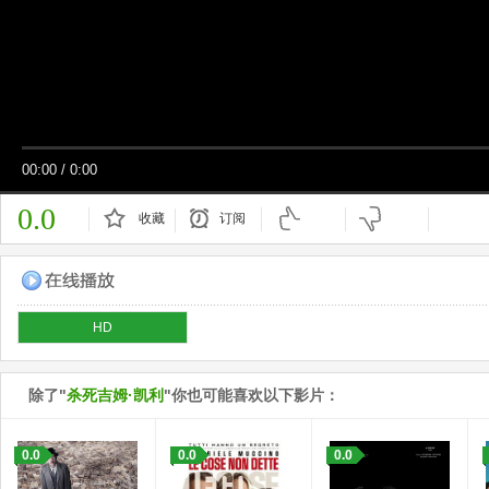
00:00
/
0:00
0.0
收藏
订阅
已订阅
HD
除了"
杀死吉姆·凯利
"你也可能喜欢以下影片：
0.0
0.0
0.0