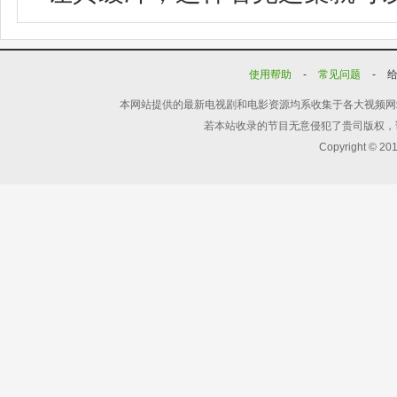
使用帮助
-
常见问题
-
本网站提供的最新电视剧和电影资源均系收集于各大视频网
若本站收录的节目无意侵犯了贵司版权，
Copyright © 20