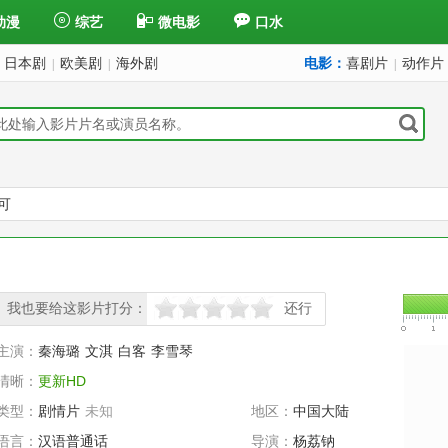
动漫
综艺
微电影
口水
日本剧
欧美剧
海外剧
电影：
喜剧片
动作片
|
|
|
可
我也要给这影片打分：
还行
很差
较差
还行
推荐
力荐
主演：
秦海璐
文淇
白客
李雪琴
清晰：
更新HD
类型：
剧情片
未知
地区：
中国大陆
语言：
汉语普通话
导演：
杨荔钠