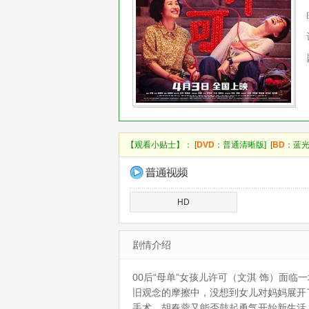
【观看小贴士】： [
DVD
：普通清晰版] [
BD
：蓝光
HD
剧情介绍
00后“母单”女孩儿许可（文淇 饰）面
旧观念的摩擦中，没想到女儿对妈妈展开
手术，胡春蓉又能否鼓起勇气开始新生活