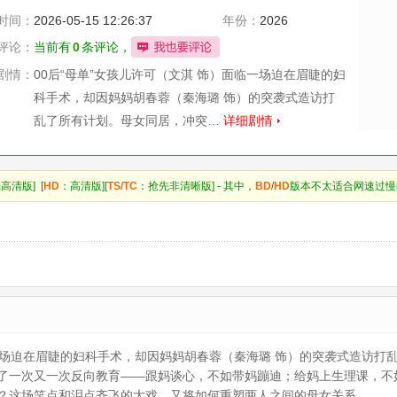
时间：
2026-05-15 12:26:37
年份：
2026
评论：
当前有
0
条评论，
剧情：
00后“母单”女孩儿许可（文淇 饰）面临一场迫在眉睫的妇
科手术，却因妈妈胡春蓉（秦海璐 饰）的突袭式造访打
乱了所有计划。母女同居，冲突…
详细剧情
高清版] [
HD
：高清版][
TS/TC
：抢先非清晰版] - 其中，
BD
/
HD
版本不太适合网速过慢
临一场迫在眉睫的妇科手术，却因妈妈胡春蓉（秦海璐 饰）的突袭式造访
了一次又一次反向教育——跟妈谈心，不如带妈蹦迪；给妈上生理课，不
？这场笑点和泪点齐飞的大戏，又将如何重塑两人之间的母女关系……