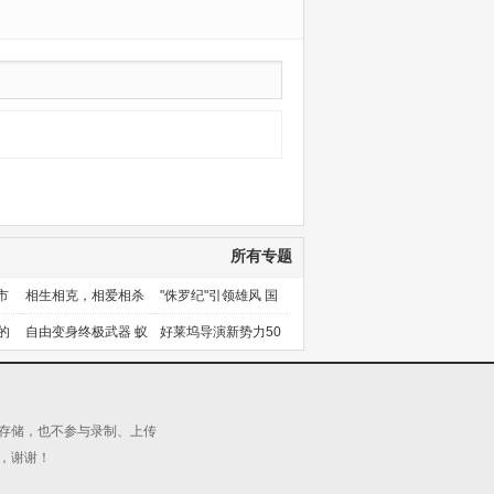
所有专题
市
相生相克，相爱相杀
"侏罗纪"引领雄风 国
产片下旬逆袭
的
自由变身终极武器 蚁
好莱坞导演新势力50
人能力使用者大盘点
人上篇
源存储，也不参与录制、上传
，谢谢！