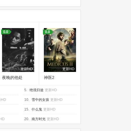
0.0
0.0
更新HD
更新HD
夜晚的他处
神医2
5.
绝境归途
更新HD
HD
10.
雪中的女孩
更新HD
15.
什么鬼
更新HD
HD
20.
南方时光
更新HD