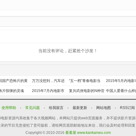
当前没有评论，赶紧抢个沙发！
回国产恐怖片的黄
万万没想到，汽车还
“五一档”青春电影当
2015年5月内地影
时代
能干这个？
道
前瞻
怖片惊悚的灵魂
2015年7月内地影市
复兴武侠电影的N种尝
中国人爱看什么样
前瞻
试
喜剧？
使用帮助
-
常见问题
-
给我留言
-
最新更新
-
网站地图
-
RSS订阅
电影资源均系收集于各大视频网站，本网站只提供web页面服务，并不提供影片资
收录的节目无意侵犯了贵司版权，请给网页底部邮箱地址来信，我们会及时处理和回复
Copyright © 2010-2016
看看屋 www.kankanwu.com