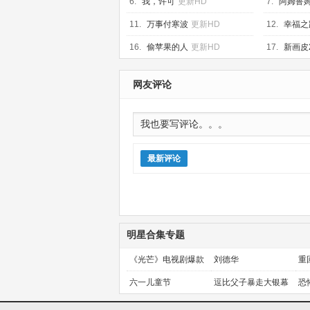
6.
我，许可
更新HD
7.
阿姆鲁
11.
万事付寒波
更新HD
12.
幸福之
16.
偷苹果的人
更新HD
17.
新画皮2
网友评论
最新评论
明星合集专题
《光芒》电视剧爆款
刘德华
重
预定！
金
六一儿童节
逗比父子暴走大银幕
恐