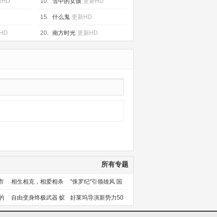
HD
10.
雪中的女孩
更新HD
15.
什么鬼
更新HD
HD
20.
南方时光
更新HD
所有专题
市
相生相克，相爱相杀
"侏罗纪"引领雄风 国
产片下旬逆袭
的
自由变身终极武器 蚁
好莱坞导演新势力50
人能力使用者大盘点
人上篇