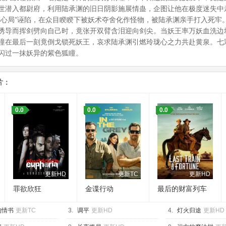
世潜入都尉府，利用陆承渊的旧日阴影施展情蛊，企图让他在极度迷失中
碎心局”诬陷，在众目睽睽下被妖术夺舍化作怪物，被陆承渊亲手打入死牢
诱导而挥剑劈向自己时，竟张开双臂含泪迎向剑尖。当妖王率万妖血洗边
瞳在最后一刻竟倒戈锁死妖王，哀求陆承渊引燃玲珑心之力共赴黄泉。七
闪过一抹妖异的紫色狐瞳。
片：
0.0
0.0
0.0
更新HD
更新TC
更新HD
罪欲欣狂
金谍行动
最后的财富列车
的情书
更新TC
3.
调平
更新HD
4.
灯火归途
更新HD