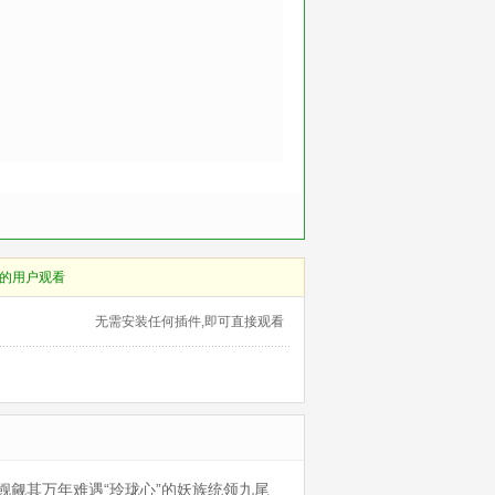
的用户观看
无需安装任何插件,即可直接观看
觎其万年难遇“玲珑心”的妖族统领九尾