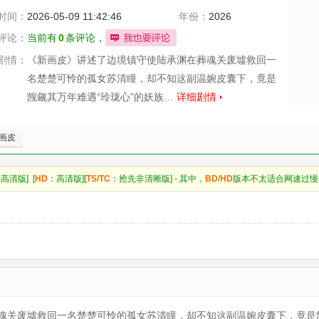
时间：
2026-05-09 11:42:46
年份：
2026
评论：
当前有
0
条评论，
剧情：
《新画皮》讲述了边境镇守使陆承渊在葬魂关废墟救回一
名楚楚可怜的孤女苏清瞳，却不知这副温婉皮囊下，竟是
觊觎其万年难遇“玲珑心”的妖族…
详细剧情
画皮
高清版] [
HD
：高清版][
TS/TC
：抢先非清晰版] - 其中，
BD
/
HD
版本不太适合网速过慢
魂关废墟救回一名楚楚可怜的孤女苏清瞳，却不知这副温婉皮囊下，竟是觊