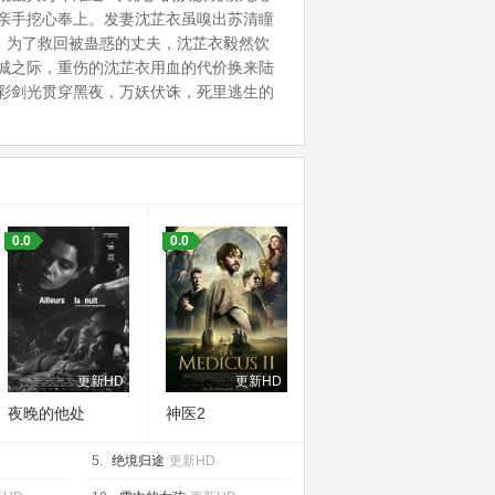
亲手挖心奉上。发妻沈芷衣虽嗅出苏清瞳
。为了救回被蛊惑的丈夫，沈芷衣毅然饮
城之际，重伤的沈芷衣用血的代价换来陆
彩剑光贯穿黑夜，万妖伏诛，死里逃生的
0.0
0.0
更新HD
更新HD
夜晚的他处
神医2
5.
绝境归途
更新HD