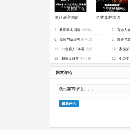
更新第20集
更新第25集
绝命法官国语
金式森林国语
1.
叠影狙击国语
全24集
2.
香港人
6.
傲娇与章经粤语
完结
7.
傲娇与
11.
白色强人2粤语
完结
12.
家族荣
16.
我家无难事
全25集
17.
七公主
网友评论
最新评论