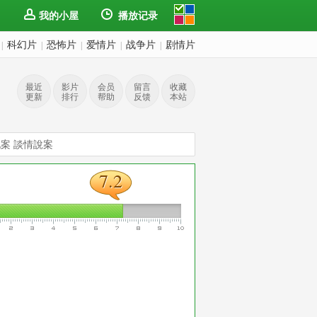
我的小屋
播放记录
科幻片
恐怖片
爱情片
战争片
剧情片
|
|
|
|
|
最近
影片
会员
留言
收藏
更新
排行
帮助
反馈
本站
情说案 談情說案
7.2
7.2