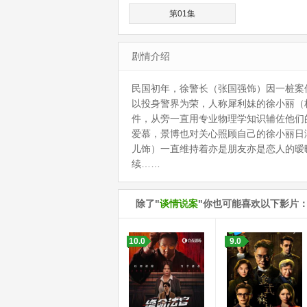
第01集
剧情介绍
民国初年，徐警长（张国强饰）因一桩案
以投身警界为荣，人称犀利妹的徐小丽（
件，从旁一直用专业物理学知识辅佐他们
爱慕，景博也对关心照顾自己的徐小丽日
儿饰）一直维持着亦是朋友亦是恋人的暧
续……
除了"
谈情说案
"你也可能喜欢以下影片
10.0
9.0