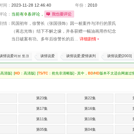
时间：
2023-11-28 12:46:40
年份：
2010
评论：
当前有
0
条评论，
剧情：
民国初年，徐警长（张国强饰）因一桩案件与洋行的景氏
（蒋志光饰）结下不解之缘，并各获赠一幅油画用作纪念
当日破案有功。多年后徐警长的后…
详细剧情
谈情说爱러브 토크
谈情说爱
谈情说爱;爱情谈判
谈情说爱[2003]
高清版] [
HD
：高清版] [
TS/TC
：抢先非清晰版] - 其中，
BD
/
HD
版本不太适合网速过
第23集
第22集
第17集
第16集
第11集
第10集
第05集
第04集