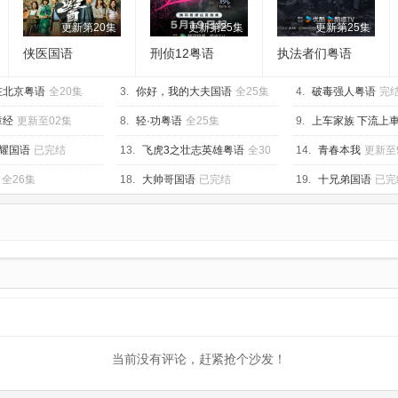
更新第20集
更新第25集
更新第25集
侠医国语
刑侦12粤语
执法者们粤语
在北京粤语
全20集
3.
你好，我的大夫国语
全25集
4.
破毒强人粤语
完
章经
更新至02集
8.
轻·功粤语
全25集
9.
上车家族 下流上
耀国语
已完结
13.
飞虎3之壮志英雄粤语
全30
14.
青春本我
更新至
集
全26集
18.
大帅哥国语
已完结
19.
十兄弟国语
已完
当前没有评论，赶紧抢个沙发！