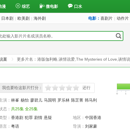
动漫
综艺
微电影
口水
日本剧
欧美剧
海外剧
电影：
喜剧片
动作片
|
|
|
说案
更多片名：港版伽利略,谈情说爱,The Mysteries of Love,谈
我也要给这影片打分：
还行
很差
较差
还行
推荐
力荐
主演：
林峯
杨怡
廖碧儿
马国明
罗乐林
陈芷菁
韩马利
状态：
共25集 全25集
类型：
香港剧
犯罪
剧情
悬疑
地区：
中国香港
语言：
粤语
导演：
刘家豪