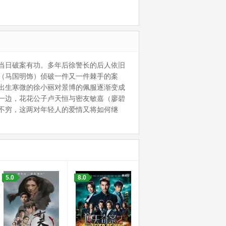
当日破案有功。多年后徐警长的后人依旧
（马国明饰）侦破一件又一件棘手的案
出生寒微的徐小丽对景博的佩服逐渐变成
一边，花花公子卢天恒与密友敏嘉（廖碧
不穷，这两对年轻人的爱情又将如何继
5.0
8.0