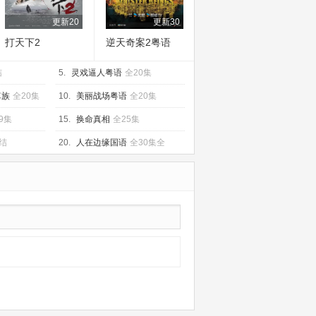
更新20
更新30
打天下2
逆天奇案2粤语
结
5.
灵戏逼人粤语
全20集
車族
全20集
10.
美丽战场粤语
全20集
9集
15.
换命真相
全25集
结
20.
人在边缘国语
全30集全