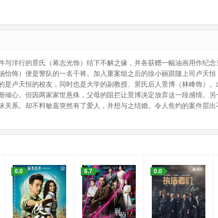
件与洋行的景氏（蒋志光饰）结下不解之缘，并各获赠一幅油画用作纪念
杨怡饰）便是警队的一名干将。加入重案组之后的徐小丽跟随上司卢天恒
的是卢天恒的校友，同时也是大学的副教授、景氏后人景博（林峰饰）。
渐倾心。但因两家家世悬殊，父母的阻拦让景博决定放弃这一段感情。另
昧关系。却不料敏嘉突然有了爱人，并想与之结婚。令人焦灼的案件层出
：
0.0
6.7
0.0