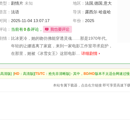
类型：
剧情片
未知
地区：
法国,德国,意大
利
语言：
法语
导演：
露西尔·哈兹哈
利洛维奇
时间：
2025-11-04 13:07:17
年份：
2025
评论：
当前有
0
条评论，
剧情：
比冰更冷，她的吻仿佛能穿透灵魂……那是1970年代。
年轻的让娜逃离了家庭，来到一家电影工作室寻求庇护，
在那里，她被《冰雪女王》这部电影…
详细剧情
高清版] [
HD
：高清版][
TS/TC
：抢先非清晰版] - 其中，
BD
/
HD
版本不太适合网速过慢
本站专属下载器，点击右方链接 即可享受高速下