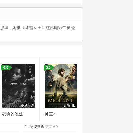
在那里，她被《冰雪女王》这部电影中神秘
0.0
0.0
更新HD
更新HD
夜晚的他处
神医2
5.
绝境归途
更新HD