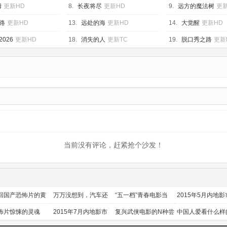
姆
更新HD
8.
长夜将尽
更新HD
9.
远方的魔法树
更新
路
更新HD
13.
远处的海
更新HD
14.
大觉醒
更新HD
026
更新HD
18.
消失的人
更新TC
19.
脱口秀之路
更新
当前没有评论，赶紧抢个沙发！
回国产恐怖片的黄
万万没想到，汽车还
“五一档”青春电影当
2015年5月内地影
时代
能干这个？
道
前瞻
怖片惊悚的灵魂
2015年7月内地影市
复兴武侠电影的N种尝
中国人爱看什么样