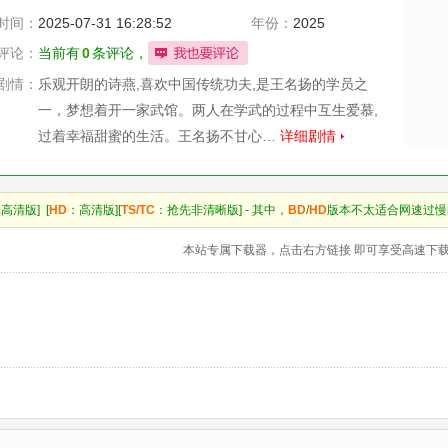
时间：
2025-07-31 16:28:52
年份：
2025
评论：
当前有
0
条评论，
剧情：
乐观开朗的诗燕,喜欢中国传统功夫,是王名扬的学员之
一，梦想着开一家武馆。两人在学武的过程中互生爱慕,
过着幸福甜蜜的生活。王名扬不甘心…
详细剧情
高清版] [
HD
：高清版][
TS/TC
：抢先非清晰版] - 其中，
BD
/
HD
版本不太适合网速过慢
本站专属下载器，点击右方链接 即可享受高速下