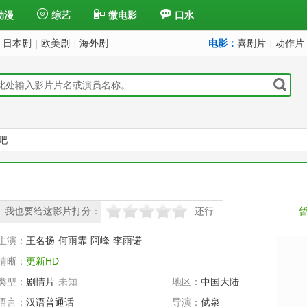
动漫
综艺
微电影
口水
日本剧
欧美剧
海外剧
电影：
喜剧片
动作片
|
|
|
吧
我也要给这影片打分：
还行
很差
较差
还行
推荐
力荐
主演：
王名扬
何雨霏
阿峰
李雨诺
清晰：
更新HD
类型：
剧情片
未知
地区：
中国大陆
语言：
汉语普通话
导演：
倵泉