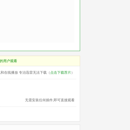
的用户观看
载和在线播放 专治迅雷无法下载（
点击下载荐片
）
无需安装任何插件,即可直接观看