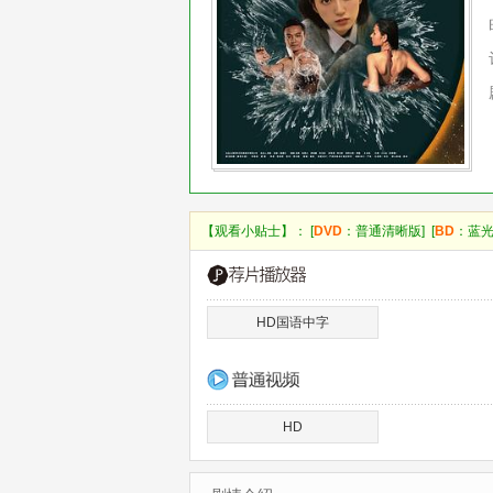
【观看小贴士】： [
DVD
：普通清晰版] [
BD
：蓝光
HD国语中字
HD