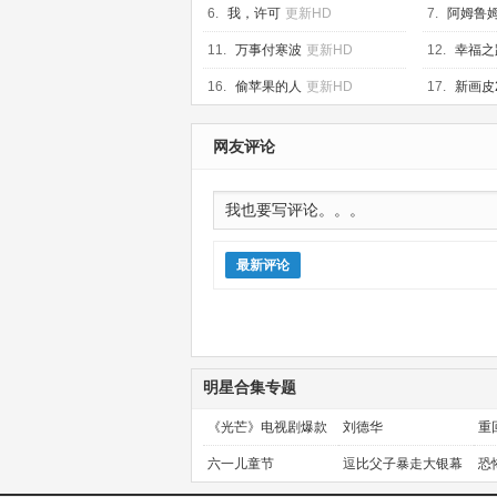
6.
我，许可
更新HD
7.
阿姆鲁
11.
万事付寒波
更新HD
12.
幸福之
16.
偷苹果的人
更新HD
17.
新画皮2
网友评论
最新评论
明星合集专题
《光芒》电视剧爆款
刘德华
重
预定！
金
六一儿童节
逗比父子暴走大银幕
恐