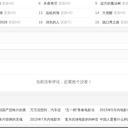
姆
更新HD
8.
长夜将尽
更新HD
9.
远方的魔法树
更新
路
更新HD
13.
远处的海
更新HD
14.
大觉醒
更新HD
026
更新HD
18.
消失的人
更新TC
19.
脱口秀之路
更新
当前没有评论，赶紧抢个沙发！
回国产恐怖片的黄
万万没想到，汽车还
“五一档”青春电影当
2015年5月内地影
时代
能干这个？
道
前瞻
怖片惊悚的灵魂
2015年7月内地影市
复兴武侠电影的N种尝
中国人爱看什么样