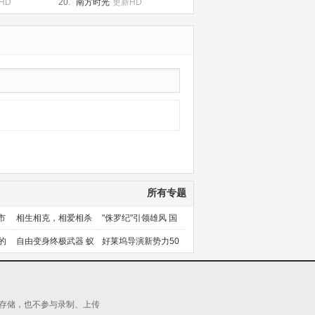
HD
20.
南方时光
更新HD
所有专题
市
相生相克，相爱相杀
"侏罗纪"引领雄风 国
产片下旬逆袭
的
自由变身终极武器 蚁
好莱坞导演新势力50
人能力使用者大盘点
人上篇
源存储，也不参与录制、上传