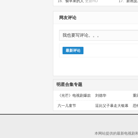
16.
偷苹果的人
更新HD
17.
新画皮2
网友评论
最新评论
明星合集专题
《光芒》电视剧爆款
刘德华
重
预定！
金
六一儿童节
逗比父子暴走大银幕
恐
本网站提供的最新电视剧和