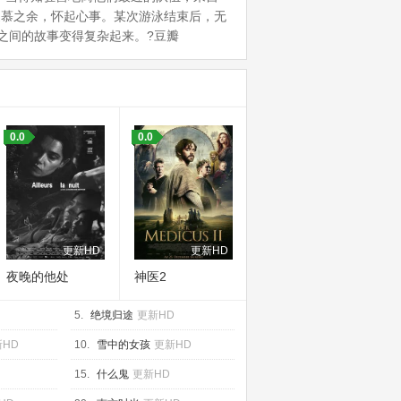
在羡慕之余，怀起心事。某次游泳结束后，无
男孩之间的故事变得复杂起来。?豆瓣
0.0
0.0
更新HD
更新HD
夜晚的他处
神医2
5.
绝境归途
更新HD
HD
10.
雪中的女孩
更新HD
15.
什么鬼
更新HD