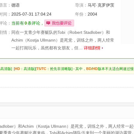
语言：
德语
导演：
马可·克罗伊茨
派因特纳
时间：
2025-07-31 17:04:24
年份：
2004
评论：
当前有
0
条评论，
剧情：
同在一支青少年赛艇队的Tobi（Robert Stadlober）和
Achim（Kostja Ullmann）是死党，训练之外，两人经常
一起打闹玩乐，虽然都有女朋友，但…
详细剧情
高清版] [
HD
：高清版][
TS/TC
：抢先非清晰版] - 其中，
BD
/
HD
版本不太适合网速过慢
tadlober）和Achim（Kostja Ullmann）是死党，训练之外，两人
的夏季青少年赛艇比赛来临，Tobi和Achim随队伍来到一个美丽的湖边