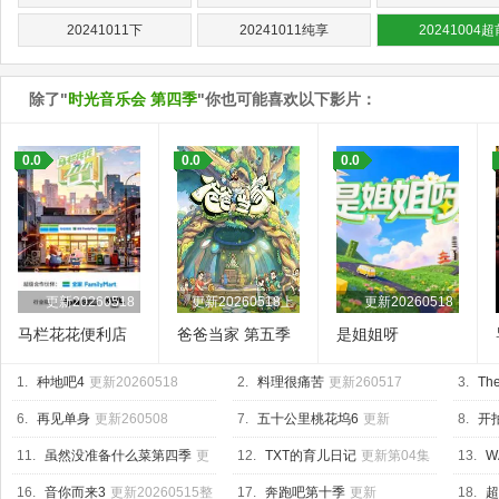
20241011下
20241011纯享
20241004超
除了"
时光音乐会 第四季
"你也可能喜欢以下影片：
0.0
0.0
0.0
更新20260518
更新20260518上
更新20260518
马栏花花便利店
爸爸当家 第五季
是姐姐呀
第三季
1.
种地吧4
更新20260518
2.
料理很痛苦
更新260517
3.
The
6.
再见单身
更新260508
7.
五十公里桃花坞6
更新
8.
开
20260518上
04集
11.
虽然没准备什么菜第四季
更
12.
TXT的育儿日记
更新第04集
13.
W
新260515
Base
更
16.
音你而来3
更新20260515整
17.
奔跑吧第十季
更新
18.
超