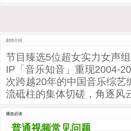
活局
20260518第4期加更
20260
剧情介绍
节目臻选5位超女实力女声
IP「音乐知音」重现2004-
次跨越20年的中国音乐综
流砥柱的集体切磋，角逐风
播放必读
普通视频常见问题