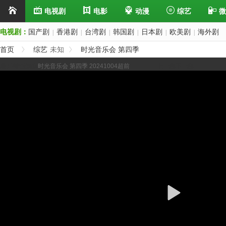
电视剧
电影
动漫
综艺
微
电视剧：
国产剧
香港剧
台湾剧
韩国剧
日本剧
欧美剧
海外剧
|
|
|
|
|
|
首页
综艺
未知
时光音乐会 第四季
展开/缩进选集
时光音乐会 第四季 20241004超前
上一集
下一集