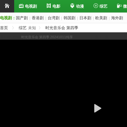
电视剧
电影
动漫
综艺
微
电视剧：
国产剧
香港剧
台湾剧
韩国剧
日本剧
欧美剧
海外剧
|
|
|
|
|
|
首页
综艺
未知
时光音乐会 第四季
展开/缩进选集
时光音乐会 第四季 20241011纯享
上一集
下一集