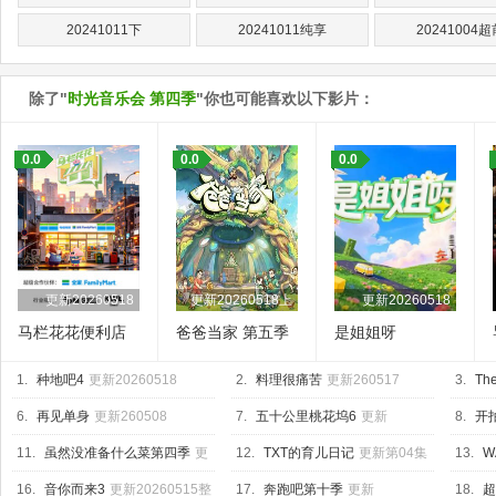
20241011下
20241011纯享
20241004超
除了"
时光音乐会 第四季
"你也可能喜欢以下影片：
0.0
0.0
0.0
更新20260518
更新20260518上
更新20260518
马栏花花便利店
爸爸当家 第五季
是姐姐呀
第三季
1.
种地吧4
更新20260518
2.
料理很痛苦
更新260517
3.
The
6.
再见单身
更新260508
7.
五十公里桃花坞6
更新
8.
开
20260518上
04集
11.
虽然没准备什么菜第四季
更
12.
TXT的育儿日记
更新第04集
13.
W
新260515
Base
更
16.
音你而来3
更新20260515整
17.
奔跑吧第十季
更新
18.
超