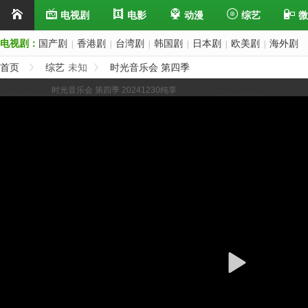
电视剧
电影
动漫
综艺
微
电视剧：
国产剧
香港剧
台湾剧
韩国剧
日本剧
欧美剧
海外剧
|
|
|
|
|
|
首页
综艺
未知
时光音乐会 第四季
展开/缩进选集
时光音乐会 第四季 20241230纯享
上一集
下一集