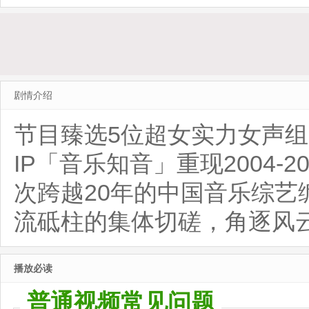
活局
20260518第4期加更
20260
剧情介绍
节目臻选5位超女实力女声
IP「音乐知音」重现2004-
次跨越20年的中国音乐综
流砥柱的集体切磋，角逐风
播放必读
普通视频常见问题