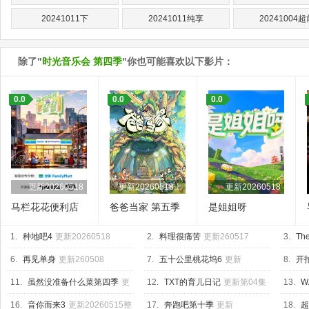
20241011下
20241011纯享
20241004超
除了"
时光音乐会 第四季
"你也可能喜欢以下影片：
0.0
0.0
0.0
更新20260518
更新20260518上
更新20260518
马栏花花便利店
爸爸当家 第五季
是姐姐呀
第三季
1.
种地吧4
更新20260518
2.
料理很痛苦
更新260517
3.
The
6.
再见单身
更新260508
7.
五十公里桃花坞6
更新
8.
开
20260518上
04集
11.
虽然没准备什么菜第四季
更
12.
TXT的育儿日记
更新第04集
13.
W
新260515
Base
更
16.
音你而来3
更新20260515整
17.
奔跑吧第十季
更新
18.
超