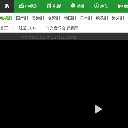
电视剧
电影
动漫
综艺
微
电视剧：
国产剧
香港剧
台湾剧
韩国剧
日本剧
欧美剧
海外剧
|
|
|
|
|
|
首页
综艺
未知
时光音乐会 第四季
展开/缩进选集
时光音乐会 第四季 20241220纯享版
上一集
下一集