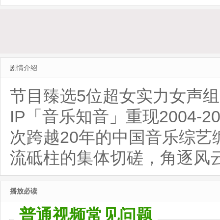
活局
20260518第4期加更
20260
剧情介绍
节目臻选5位超女实力女声
IP「音乐知音」重现2004-
次跨越20年的中国音乐综
流砥柱的集体切磋，角逐风
播放必读
普通视频常见问题