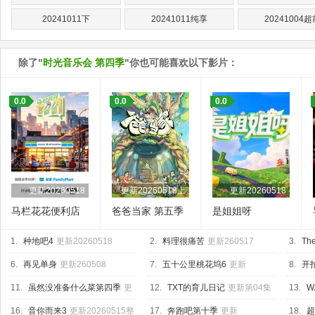
20241011下
20241011纯享
20241004超
除了"
时光音乐会 第四季
"你也可能喜欢以下影片：
0.0
0.0
0.0
更新20260518
更新20260518上
更新20260518
马栏花花便利店
爸爸当家 第五季
是姐姐呀
第三季
1.
种地吧4
更新20260518
2.
料理很痛苦
更新260517
3.
The
6.
再见单身
更新260508
7.
五十公里桃花坞6
更新
8.
开
20260518上
04集
11.
虽然没准备什么菜第四季
更
12.
TXT的育儿日记
更新第04集
13.
W
新260515
Base
更
16.
音你而来3
更新20260515整
17.
奔跑吧第十季
更新
18.
超