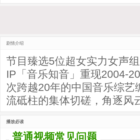
活局
20260518第4期加更
20260
剧情介绍
节目臻选5位超女实力女声
IP「音乐知音」重现2004-
次跨越20年的中国音乐综
流砥柱的集体切磋，角逐风
播放必读
普通视频常见问题