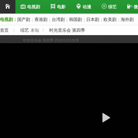
电视剧
电影
动漫
综艺
微
电视剧：
国产剧
香港剧
台湾剧
韩国剧
日本剧
欧美剧
海外剧
|
|
|
|
|
|
首页
综艺
未知
时光音乐会 第四季
展开/缩进选集
时光音乐会 第四季 20241101纯享
上一集
下一集