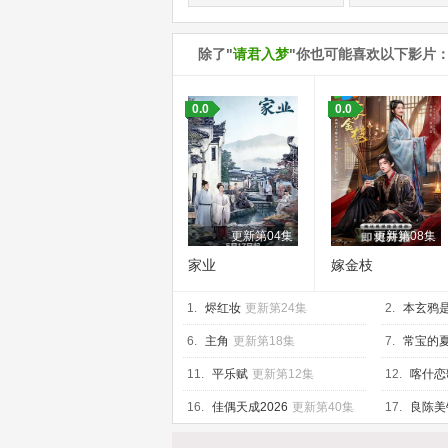
除了"
请君入梦
"你也可能喜欢以下影片
0.0
0.0
更新第04集
更新第08集
家业
嫁金枝
1.
烬红妆
更新第24集
2.
本玄鸦
6.
主角
更新第18集
7.
常宝的
11.
平乐赋
更新第12集
12.
喀什恋
16.
佳偶天成2026
更新第40集
17.
良陈美