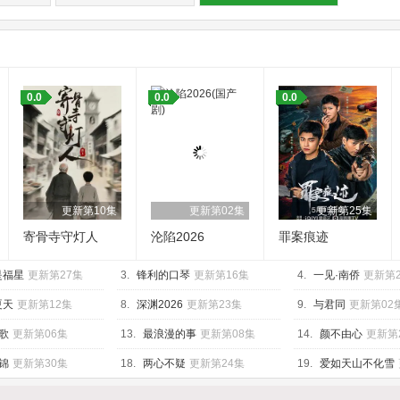
：
0.0
0.0
0.0
更新第10集
更新第02集
更新第25集
寄骨寺守灯人
沦陷2026
罪案痕迹
是福星
更新第27集
3.
锋利的口琴
更新第16集
4.
一见·南侨
更新第
夏天
更新第12集
8.
深渊2026
更新第23集
9.
与君同
更新第02
歌
更新第06集
13.
最浪漫的事
更新第08集
14.
颜不由心
更新第
锦
更新第30集
18.
两心不疑
更新第24集
19.
爱如天山不化雪