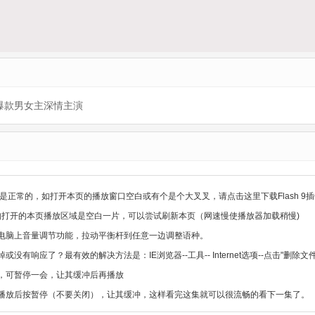
爆款男女主深情主演
是正常的，如打开本页的播放窗口空白或有个是个大叉叉，请点击这里下载Flash 9插
，如打开的本页播放区域是空白一片，可以尝试刷新本页（网速慢使播放器加载稍慢)
电脑上音量调节功能，拉动平衡杆到任意一边调整语种。
没有响应了？最有效的解决方法是：IE浏览器--工具-- Internet选项--点击"删
，可暂停一会，让其缓冲后再播放
播放后按暂停（不要关闭），让其缓冲，这样看完这集就可以很流畅的看下一集了。