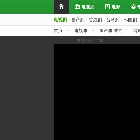
电视剧
电影
电视剧：
国产剧
香港剧
台湾剧
韩国剧
|
|
|
|
首页
电视剧
国产剧
未知
请
展开/缩进选集
请君入梦 1-20集
上一集
下