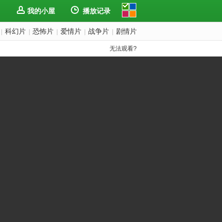
我的小屋
播放记录
科幻片
恐怖片
爱情片
战争片
剧情片
|
|
|
|
|
无法观看?