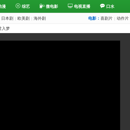
动漫
综艺
微电影
电视直播
口水
日本剧
欧美剧
海外剧
电影：
喜剧片
动作片
|
|
|
君入梦
一集