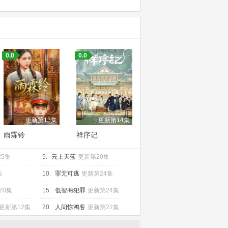
0.0
0.0
更新第13集
更新第14集
雨霖铃
祥序记
25集
5.
云上天蓝
更新第20集
集
10.
罪无可逃
更新第24集
20集
15.
低智商犯罪
更新第24集
更新第12集
20.
人间惊鸿客
更新第22集