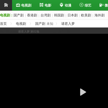
电视剧
电影
动漫
综艺
微
电视剧：
国产剧
香港剧
台湾剧
韩国剧
日本剧
欧美剧
海外剧
|
|
|
|
|
|
首页
电视剧
国产剧
未知
请君入梦
展开/缩进选集
请君入梦 第02集
上一集
下一集