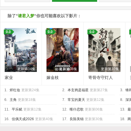
除了"
请君入梦
"你也可能喜欢以下影片：
0.0
0.0
0.0
更新第04集
更新第08集
更新第10集
家业
嫁金枝
寄骨寺守灯人
1.
烬红妆
更新第24集
2.
本玄鸦是福星
更新第27集
3.
锋
6.
主角
更新第18集
7.
常宝的夏天
更新第12集
8.
深渊
11.
平乐赋
更新第12集
12.
喀什恋歌
更新第06集
13.
最
16.
佳偶天成2026
更新第40集
17.
良陈美锦
更新第30集
18.
两