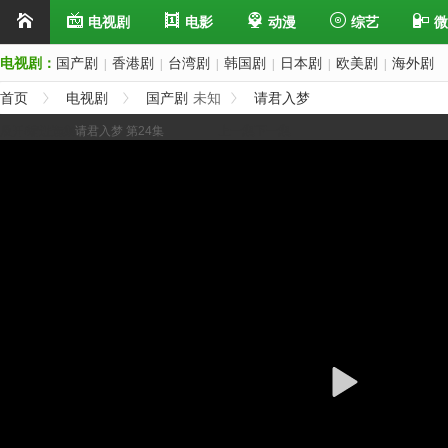
电视剧
电影
动漫
综艺
微
电视剧：
国产剧
香港剧
台湾剧
韩国剧
日本剧
欧美剧
海外剧
|
|
|
|
|
|
首页
电视剧
国产剧
未知
请君入梦
展开/缩进选集
请君入梦 第24集
上一集
下一集