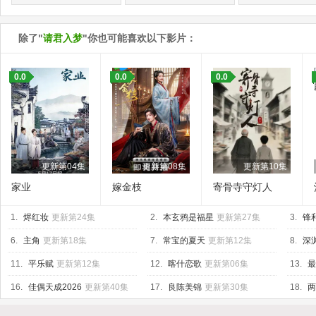
除了"
请君入梦
"你也可能喜欢以下影片：
0.0
0.0
0.0
更新第04集
更新第08集
更新第10集
家业
嫁金枝
寄骨寺守灯人
1.
烬红妆
更新第24集
2.
本玄鸦是福星
更新第27集
3.
锋
6.
主角
更新第18集
7.
常宝的夏天
更新第12集
8.
深渊
11.
平乐赋
更新第12集
12.
喀什恋歌
更新第06集
13.
最
16.
佳偶天成2026
更新第40集
17.
良陈美锦
更新第30集
18.
两