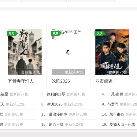
：
0.0
0.0
0.0
更新第10集
更新第02集
更新第25集
寄骨寺守灯人
沦陷2026
罪案痕迹
是福星
更新第27集
3.
锋利的口琴
更新第16集
4.
一见·南侨
更新第
夏天
更新第12集
8.
深渊2026
更新第23集
9.
与君同
更新第02
歌
更新第06集
13.
最浪漫的事
更新第08集
14.
颜不由心
更新第
锦
更新第30集
18.
两心不疑
更新第24集
19.
爱如天山不化雪