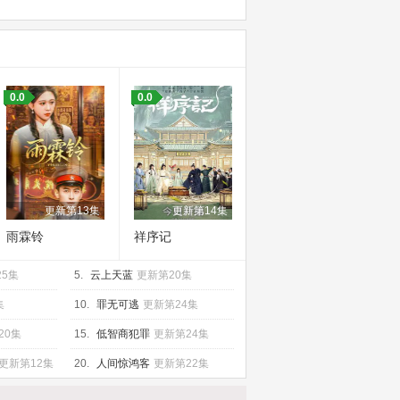
0.0
0.0
更新第13集
更新第14集
雨霖铃
祥序记
25集
5.
云上天蓝
更新第20集
集
10.
罪无可逃
更新第24集
20集
15.
低智商犯罪
更新第24集
更新第12集
20.
人间惊鸿客
更新第22集