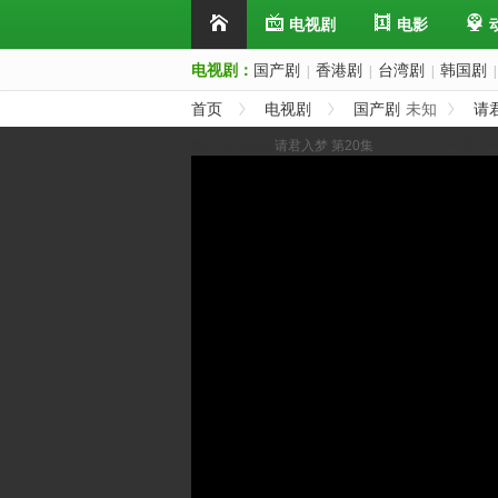
电视剧
电影
电视剧：
国产剧
香港剧
台湾剧
韩国剧
|
|
|
|
首页
电视剧
国产剧
未知
请
展开/缩进选集
请君入梦 第20集
上一集
下