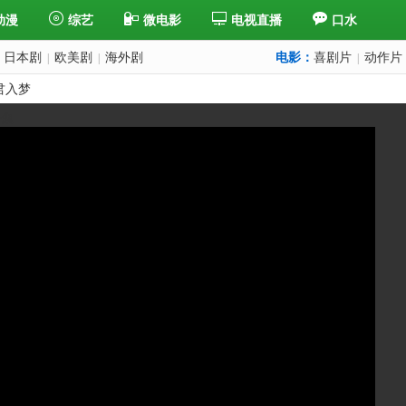
动漫
综艺
微电影
电视直播
口水
日本剧
欧美剧
海外剧
电影：
喜剧片
动作片
|
|
|
君入梦
一集