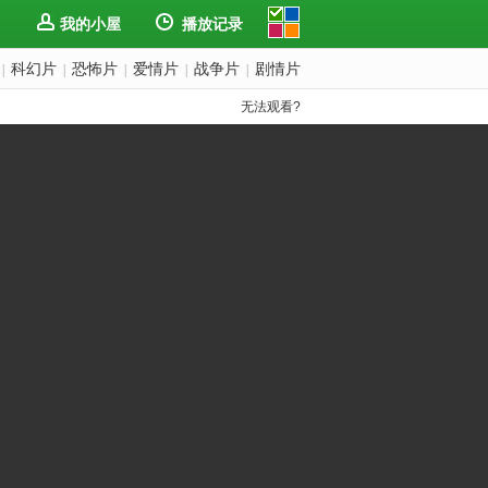
我的小屋
播放记录
科幻片
恐怖片
爱情片
战争片
剧情片
|
|
|
|
|
无法观看?