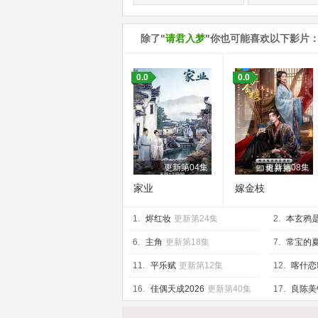
除了"
请君入梦
"你也可能喜欢以下影片
0.0
0.0
更新第04集
更新第08集
家业
嫁金枝
1.
烬红妆
更新第24集
2.
本玄鸦
6.
主角
更新第18集
7.
常宝的
11.
平乐赋
更新第12集
12.
喀什恋
16.
佳偶天成2026
更新第40集
17.
良陈美