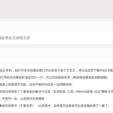
爆款男女主深情主演
是正常的，如打开本页的播放窗口空白或有个是个大叉叉，请点击这里下载Flash 9插
，如打开的本页播放区域是空白一片，可以尝试刷新本页（网速慢使播放器加载稍慢)
电脑上音量调节功能，拉动平衡杆到任意一边调整语种。
没有响应了？最有效的解决方法是：IE浏览器--工具-- Internet选项--点击"删
，可暂停一会，让其缓冲后再播放
播放后按暂停（不要关闭），让其缓冲，这样看完这集就可以很流畅的看下一集了。